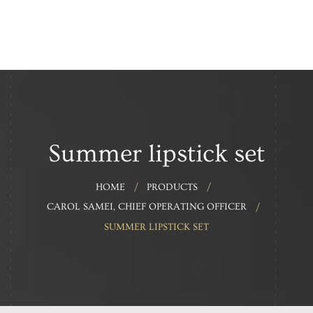
Home
About Us
Our Services
Summer lipstick set
Contact Us
HOME
PRODUCTS
CAROL SAMEI, CHIEF OPERATING OFFICER
SUMMER LIPSTICK SET