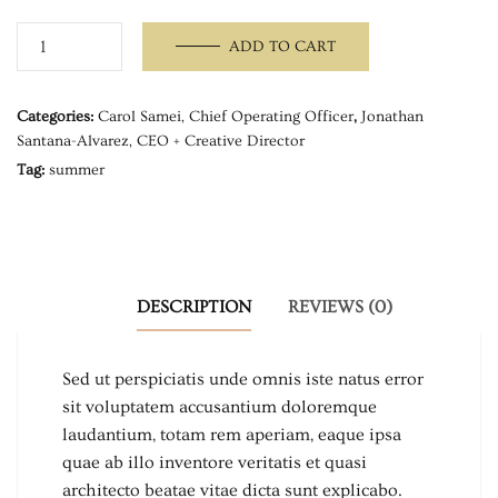
Summer
ADD TO CART
lipstick
set
Categories:
Carol Samei, Chief Operating Officer
,
Jonathan
quantity
Santana-Alvarez, CEO + Creative Director
Tag:
summer
DESCRIPTION
REVIEWS (0)
Sed ut perspiciatis unde omnis iste natus error
sit voluptatem accusantium doloremque
laudantium, totam rem aperiam, eaque ipsa
quae ab illo inventore veritatis et quasi
architecto beatae vitae dicta sunt explicabo.